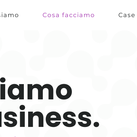
siamo
Cosa facciamo
Case
riamo
usiness.