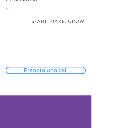
Siamo specializzati in (BPO) 
START. MAKE. GROW.
Business Process 
Outsourcing per l'energia. ​​​
Gestiamo tutte le attività 
operative, dalla parte 
tecnica alla fatturazione, 
dalla conformità normativa 
Prenota una call
alla formazione dello staff.