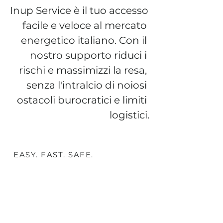
Inup Service è il tuo accesso 
facile e veloce al mercato 
energetico italiano. Con il 
nostro supporto riduci i 
rischi e massimizzi la resa,​ 
senza l'intralcio di noiosi 
ostacoli burocratici e limiti 
logistici.

​​Il nostro approccio è 
EASY. FAST. SAFE.
totalmente orientato ai tuoi 
risultati. Facilitiamo il tuo 
ingresso nel settore delle 
utility, semplificando i 
processi, ottimizzando 