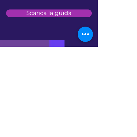
Scarica la guida
Chi siamo
Siamo il tuo accesso
facile, veloce e sicuro
al mercato dell'energia.
More
ENERGY.
More
BUSINESS.